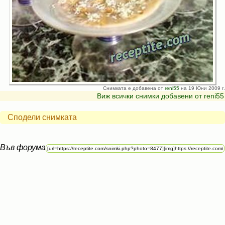
Снимката е добавена от
reni55
на 19 Юни 2009 г.
Виж всички снимки добавени от reni55
Сподели снимката
Във форума