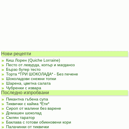
Нови рецепти
Киш Лорен (Quiche Lorraine)
Песто от левурда, копър и магданоз
Бързо бутер тесто
Торта *ТРИ ШОКОЛАДА* - Без печене
Шоколадови снежни топки
Шарена, цветна салата
Чубренки с извара
Последно изпробвани
Пикантна гъбена супа
Тиквички с кайма *Ети*
Сироп от малини без варене
Домашен шоколад
Смлян таратор
Баклава с готови обикновени кори
Палачинки от тиквички