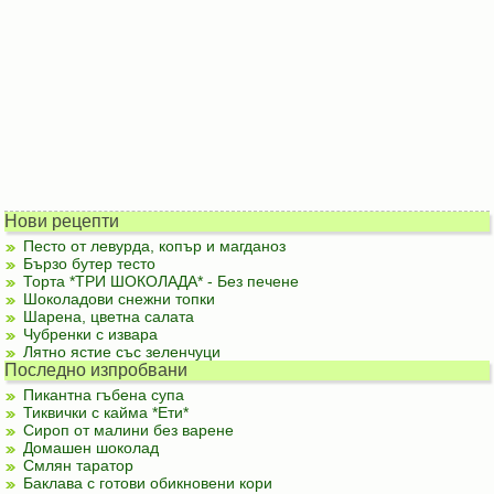
Нови рецепти
Песто от левурда, копър и магданоз
Бързо бутер тесто
Торта *ТРИ ШОКОЛАДА* - Без печене
Шоколадови снежни топки
Шарена, цветна салата
Чубренки с извара
Лятно ястие със зеленчуци
Последно изпробвани
Пикантна гъбена супа
Тиквички с кайма *Ети*
Сироп от малини без варене
Домашен шоколад
Смлян таратор
Баклава с готови обикновени кори