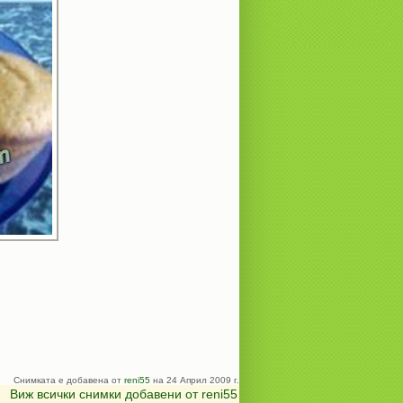
Снимката е добавена от
reni55
на 24 Април 2009 г.
Виж всички снимки добавени от reni55