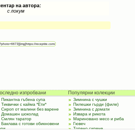
ентар на автора:
с локум
оследно изпробвани
Популярни колекции
Пикантна гъбена супа
Зимнина с чушки
Тиквички с кайма *Ети*
Пилешки гърди (филе)
Сироп от малини без варене
Зимнина с домати
Домашен шоколад
Извара и рикота
Смлян таратор
Мариновано месо и риба
Баклава с готови обикновени
Гювеч
ори
Топено сирене
Палачинки от тиквички