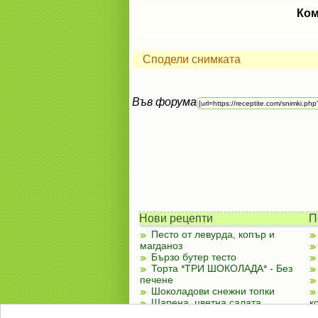
Ком
Сподели снимката
Във форума
Нови рецепти
П
Песто от левурда, копър и
магданоз
Бързо бутер тесто
Торта *ТРИ ШОКОЛАДА* - Без
печене
Шоколадови снежни топки
Шарена, цветна салата
к
Чубренки с извара