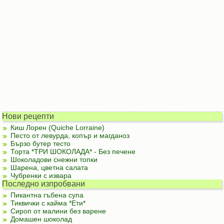
Нови рецепти
Киш Лорен (Quiche Lorraine)
Песто от левурда, копър и магданоз
Бързо бутер тесто
Торта *ТРИ ШОКОЛАДА* - Без печене
Шоколадови снежни топки
Шарена, цветна салата
Чубренки с извара
Последно изпробвани
Пикантна гъбена супа
Тиквички с кайма *Ети*
Сироп от малини без варене
Домашен шоколад