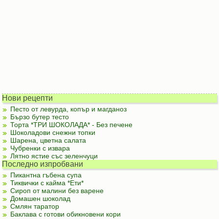
Нови рецепти
Песто от левурда, копър и магданоз
Бързо бутер тесто
Торта *ТРИ ШОКОЛАДА* - Без печене
Шоколадови снежни топки
Шарена, цветна салата
Чубренки с извара
Лятно ястие със зеленчуци
Последно изпробвани
Пикантна гъбена супа
Тиквички с кайма *Ети*
Сироп от малини без варене
Домашен шоколад
Смлян таратор
Баклава с готови обикновени кори