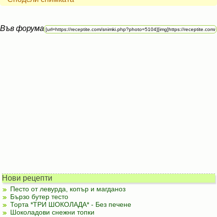
Във форума
Нови рецепти
Песто от левурда, копър и магданоз
Бързо бутер тесто
Торта *ТРИ ШОКОЛАДА* - Без печене
Шоколадови снежни топки