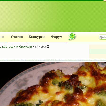
ки
Статии
Конкурси
Форум
с картофи и броколи
› снимка 2