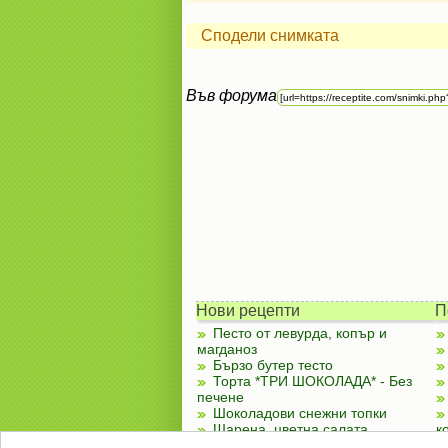
Сподели снимката
Във форума
Нови рецепти
П
Песто от левурда, копър и
магданоз
Бързо бутер тесто
Торта *ТРИ ШОКОЛАДА* - Без
печене
Шоколадови снежни топки
Шарена, цветна салата
к
Чубренки с извара