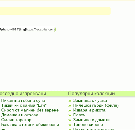
оследно изпробвани
Популярни колекции
Пикантна гъбена супа
Зимнина с чушки
Тиквички с кайма *Ети*
Пилешки гърди (филе)
Сироп от малини без варене
Извара и рикота
Домашен шоколад
Гювеч
Смлян таратор
Зимнина с домати
Баклава с готови обикновени
Топено сирене
ори
Питки, пити и погачи
Палачинки от тиквички