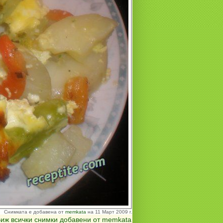
Снимката е добавена от
memkata
на 11 Март 2009 г.
иж всички снимки добавени от memkata