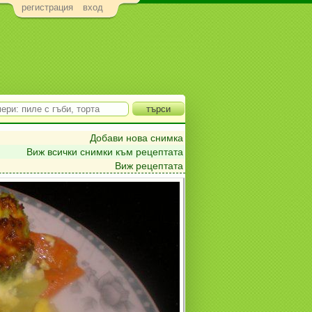
регистрация
вход
Добави нова снимка
Виж всички снимки към рецептата
Виж рецептата