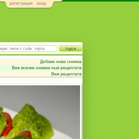
регистрация
вход
Добави нова снимка
Виж всички снимки към рецептата
Виж рецептата