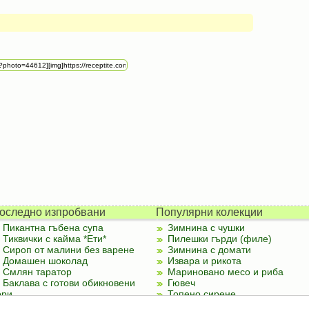
оследно изпробвани
Популярни колекции
Пикантна гъбена супа
Зимнина с чушки
Тиквички с кайма *Ети*
Пилешки гърди (филе)
Сироп от малини без варене
Зимнина с домати
Домашен шоколад
Извара и рикота
Смлян таратор
Мариновано месо и риба
Баклава с готови обикновени
Гювеч
ори
Топено сирене
Палачинки от тиквички