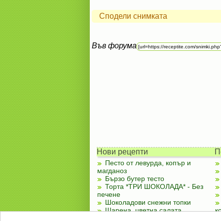
Сподели снимката
Във форума
Нови рецепти
П
Песто от левурда, копър и
магданоз
Бързо бутер тесто
Торта *ТРИ ШОКОЛАДА* - Без
печене
Шоколадови снежни топки
Шарена, цветна салата
к
Чубренки с извара