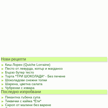
Нови рецепти
Киш Лорен (Quiche Lorraine)
Песто от левурда, копър и магданоз
Бързо бутер тесто
Торта *ТРИ ШОКОЛАДА* - Без печене
Шоколадови снежни топки
Шарена, цветна салата
Чубренки с извара
Последно изпробвани
Пикантна гъбена супа
Тиквички с кайма *Ети*
Сироп от малини без варене