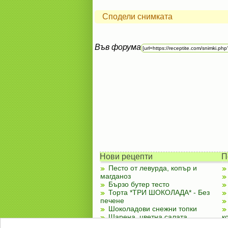
Сподели снимката
Във форума
Нови рецепти
П
Песто от левурда, копър и
магданоз
Бързо бутер тесто
Торта *ТРИ ШОКОЛАДА* - Без
печене
Шоколадови снежни топки
Шарена, цветна салата
к
Чубренки с извара