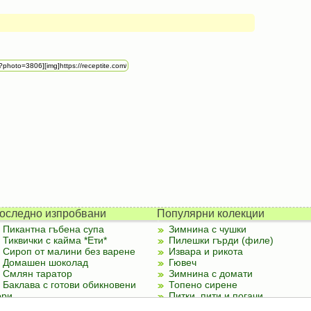
оследно изпробвани
Популярни колекции
Пикантна гъбена супа
Зимнина с чушки
Тиквички с кайма *Ети*
Пилешки гърди (филе)
Сироп от малини без варене
Извара и рикота
Домашен шоколад
Гювеч
Смлян таратор
Зимнина с домати
Баклава с готови обикновени
Топено сирене
ори
Питки, пити и погачи
Палачинки от тиквички