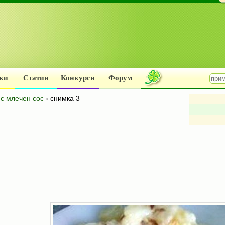
ки
Статии
Конкурси
Форум
с млечен сос
› снимка 3