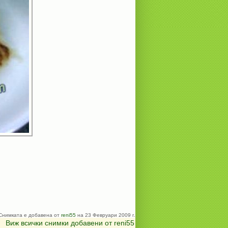
Снимката е добавена от
reni55
на 23 Февруари 2009 г.
Виж всички снимки добавени от reni55