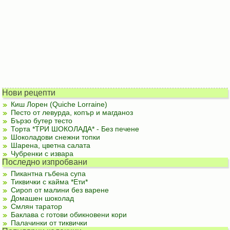
Нови рецепти
Киш Лорен (Quiche Lorraine)
Песто от левурда, копър и магданоз
Бързо бутер тесто
Торта *ТРИ ШОКОЛАДА* - Без печене
Шоколадови снежни топки
Шарена, цветна салата
Чубренки с извара
Последно изпробвани
Пикантна гъбена супа
Тиквички с кайма *Ети*
Сироп от малини без варене
Домашен шоколад
Смлян таратор
Баклава с готови обикновени кори
Палачинки от тиквички