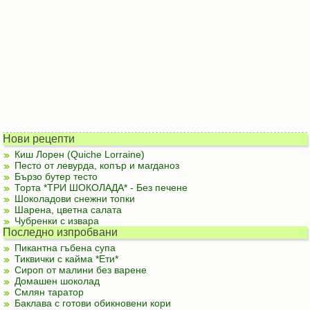
Нови рецепти
Киш Лорен (Quiche Lorraine)
Песто от левурда, копър и магданоз
Бързо бутер тесто
Торта *ТРИ ШОКОЛАДА* - Без печене
Шоколадови снежни топки
Шарена, цветна салата
Чубренки с извара
Последно изпробвани
Пикантна гъбена супа
Тиквички с кайма *Ети*
Сироп от малини без варене
Домашен шоколад
Смлян таратор
Баклава с готови обикновени кори