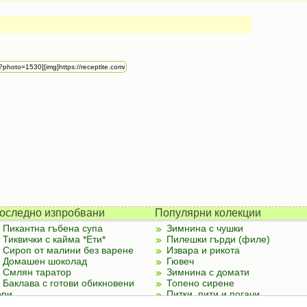
оследно изпробвани
Популярни колекции
Пикантна гъбена супа
Зимнина с чушки
Тиквички с кайма *Ети*
Пилешки гърди (филе)
Сироп от малини без варене
Извара и рикота
Домашен шоколад
Гювеч
Смлян таратор
Зимнина с домати
Баклава с готови обикновени
Топено сирене
ори
Питки, пити и погачи
Палачинки от тиквички