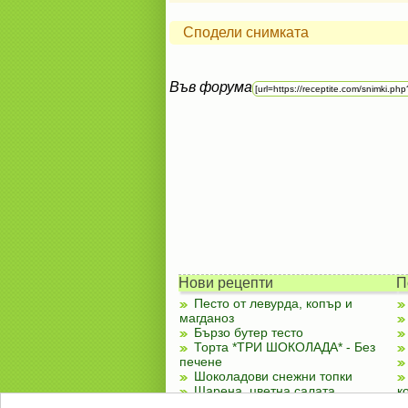
Сподели снимката
Във форума
Нови рецепти
П
Песто от левурда, копър и
магданоз
Бързо бутер тесто
Торта *ТРИ ШОКОЛАДА* - Без
печене
Шоколадови снежни топки
Шарена, цветна салата
к
Чубренки с извара