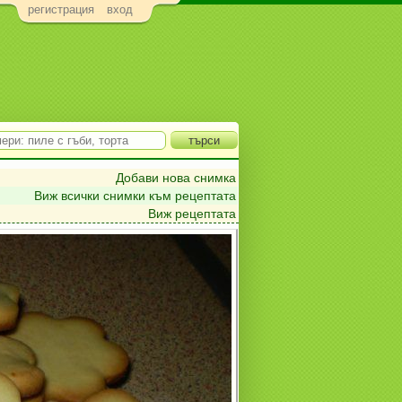
регистрация
вход
Добави нова снимка
Виж всички снимки към рецептата
Виж рецептата