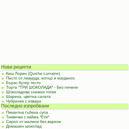
Нови рецепти
Киш Лорен (Quiche Lorraine)
Песто от левурда, копър и магданоз
Бързо бутер тесто
Торта *ТРИ ШОКОЛАДА* - Без печене
Шоколадови снежни топки
Шарена, цветна салата
Чубренки с извара
Последно изпробвани
Пикантна гъбена супа
Тиквички с кайма *Ети*
Сироп от малини без варене
Домашен шоколад