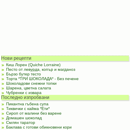
Нови рецепти
Киш Лорен (Quiche Lorraine)
Песто от левурда, копър и магданоз
Бързо бутер тесто
Торта *ТРИ ШОКОЛАДА* - Без печене
Шоколадови снежни топки
Шарена, цветна салата
Чубренки с извара
Последно изпробвани
Пикантна гъбена супа
Тиквички с кайма *Ети*
Сироп от малини без варене
Домашен шоколад
Смлян таратор
Баклава с готови обикновени кори