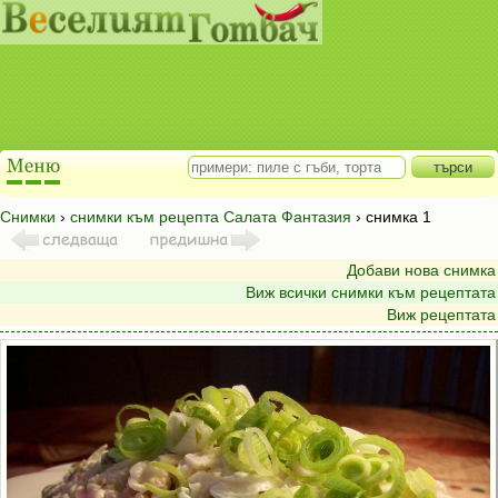
Снимки
›
снимки към рецепта Салата Фантазия
› снимка 1
Добави нова снимка
Виж всички снимки към рецептата
Виж рецептата