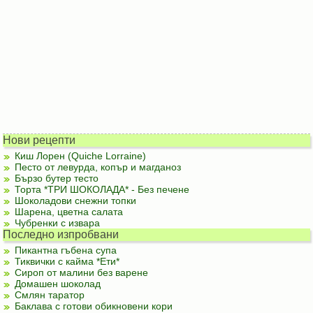
Нови рецепти
Киш Лорен (Quiche Lorraine)
Песто от левурда, копър и магданоз
Бързо бутер тесто
Торта *ТРИ ШОКОЛАДА* - Без печене
Шоколадови снежни топки
Шарена, цветна салата
Чубренки с извара
Последно изпробвани
Пикантна гъбена супа
Тиквички с кайма *Ети*
Сироп от малини без варене
Домашен шоколад
Смлян таратор
Баклава с готови обикновени кори