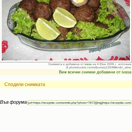
Снимката е добавена от
ivasa
на 4 Юни 2009 г., източник:
i4.photobucket.com/albums/y126/Millenib/_almo.
Виж всички снимки добавени от ivasa
Сподели снимката
Във форума