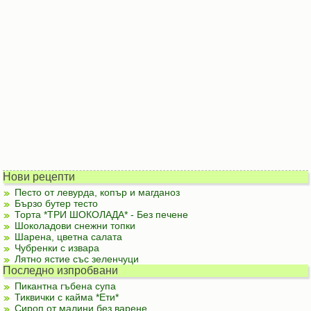
Нови рецепти
Песто от левурда, копър и магданоз
Бързо бутер тесто
Торта *ТРИ ШОКОЛАДА* - Без печене
Шоколадови снежни топки
Шарена, цветна салата
Чубренки с извара
Лятно ястие със зеленчуци
Последно изпробвани
Пикантна гъбена супа
Тиквички с кайма *Ети*
Сироп от малини без варене