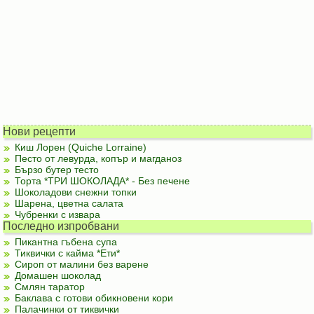
Нови рецепти
Киш Лорен (Quiche Lorraine)
Песто от левурда, копър и магданоз
Бързо бутер тесто
Торта *ТРИ ШОКОЛАДА* - Без печене
Шоколадови снежни топки
Шарена, цветна салата
Чубренки с извара
Последно изпробвани
Пикантна гъбена супа
Тиквички с кайма *Ети*
Сироп от малини без варене
Домашен шоколад
Смлян таратор
Баклава с готови обикновени кори
Палачинки от тиквички