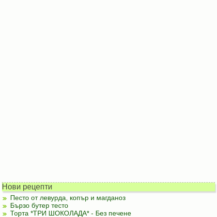
Нови рецепти
Песто от левурда, копър и магданоз
Бързо бутер тесто
Торта *ТРИ ШОКОЛАДА* - Без печене