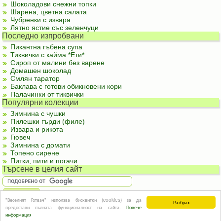
Шоколадови снежни топки
Шарена, цветна салата
Чубренки с извара
Лятно ястие със зеленчуци
Последно изпробвани
Пикантна гъбена супа
Тиквички с кайма *Ети*
Сироп от малини без варене
Домашен шоколад
Смлян таратор
Баклава с готови обикновени кори
Палачинки от тиквички
Популярни колекции
Зимнина с чушки
Пилешки гърди (филе)
Извара и рикота
Гювеч
Зимнина с домати
Топено сирене
Питки, пити и погачи
Търсене в целия сайт
"Веселият Готвач" използва бисквитки (cookies) за да
Разбрах
За реклама
|
За контакти
|
Подкрепете ни
|
Правила и условия
|
Полезна
предостави пълната функционалност на сайта.
Повече
информация
© Информацията в този сайт или части от нея не могат да бъдат използвани без
информация
изричното съгласие на авторите.