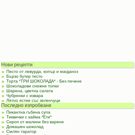
Нови рецепти
Песто от левурда, копър и магданоз
Бързо бутер тесто
Торта *ТРИ ШОКОЛАДА* - Без печене
Шоколадови снежни топки
Шарена, цветна салата
Чубренки с извара
Лятно ястие със зеленчуци
Последно изпробвани
Пикантна гъбена супа
Тиквички с кайма *Ети*
Сироп от малини без варене
Домашен шоколад
Смлян таратор