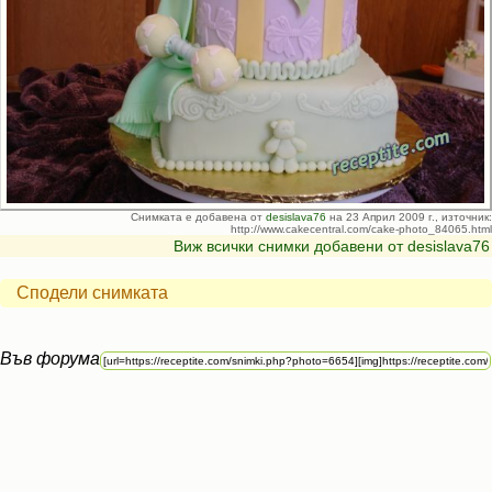
Снимката е добавена от
desislava76
на 23 Април 2009 г., източник:
http://www.cakecentral.com/cake-photo_84065.html
Виж всички снимки добавени от desislava76
Сподели снимката
Във форума