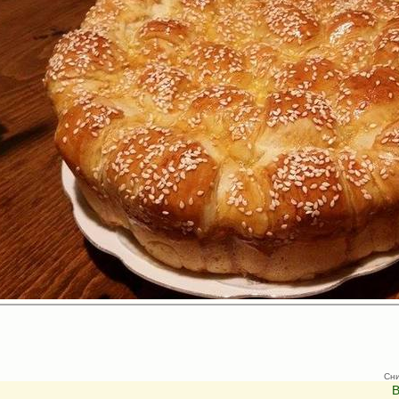
Сни
В