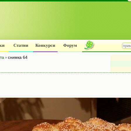
ки
Статии
Конкурси
Форум
та
› снимка 64