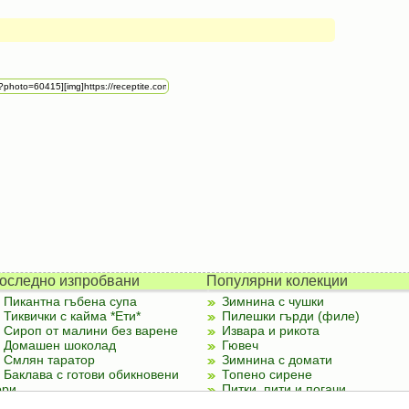
оследно изпробвани
Популярни колекции
Пикантна гъбена супа
Зимнина с чушки
Тиквички с кайма *Ети*
Пилешки гърди (филе)
Сироп от малини без варене
Извара и рикота
Домашен шоколад
Гювеч
Смлян таратор
Зимнина с домати
Баклава с готови обикновени
Топено сирене
ори
Питки, пити и погачи
Палачинки от тиквички