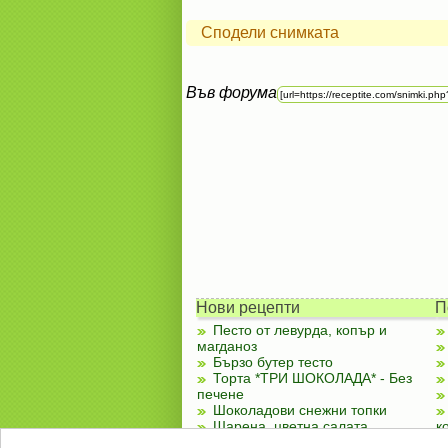
Сподели снимката
Във форума
Нови рецепти
П
Песто от левурда, копър и
магданоз
Бързо бутер тесто
Торта *ТРИ ШОКОЛАДА* - Без
печене
Шоколадови снежни топки
Шарена, цветна салата
к
Чубренки с извара