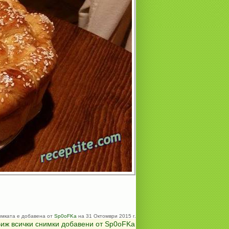
мката е добавена от
Sp0oFKa
на 31 Октомври 2015 г.
иж всички снимки добавени от Sp0oFKa