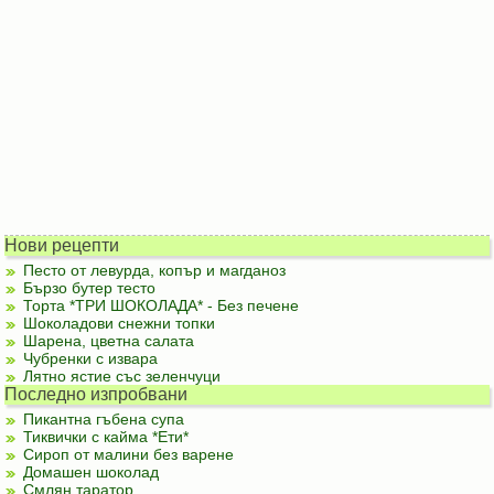
Нови рецепти
Песто от левурда, копър и магданоз
Бързо бутер тесто
Торта *ТРИ ШОКОЛАДА* - Без печене
Шоколадови снежни топки
Шарена, цветна салата
Чубренки с извара
Лятно ястие със зеленчуци
Последно изпробвани
Пикантна гъбена супа
Тиквички с кайма *Ети*
Сироп от малини без варене
Домашен шоколад
Смлян таратор