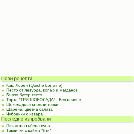
Нови рецепти
Киш Лорен (Quiche Lorraine)
Песто от левурда, копър и магданоз
Бързо бутер тесто
Торта *ТРИ ШОКОЛАДА* - Без печене
Шоколадови снежни топки
Шарена, цветна салата
Чубренки с извара
Последно изпробвани
Пикантна гъбена супа
Тиквички с кайма *Ети*