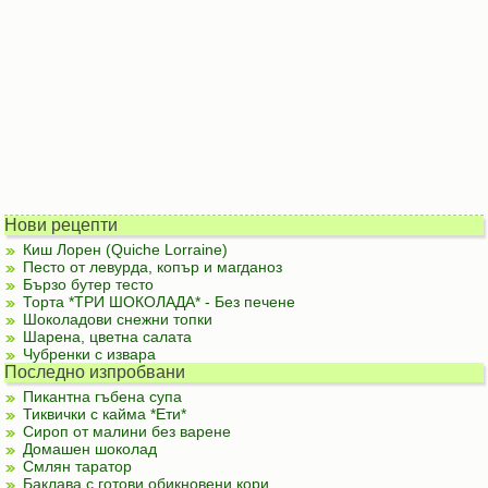
Нови рецепти
Киш Лорен (Quiche Lorraine)
Песто от левурда, копър и магданоз
Бързо бутер тесто
Торта *ТРИ ШОКОЛАДА* - Без печене
Шоколадови снежни топки
Шарена, цветна салата
Чубренки с извара
Последно изпробвани
Пикантна гъбена супа
Тиквички с кайма *Ети*
Сироп от малини без варене
Домашен шоколад
Смлян таратор
Баклава с готови обикновени кори