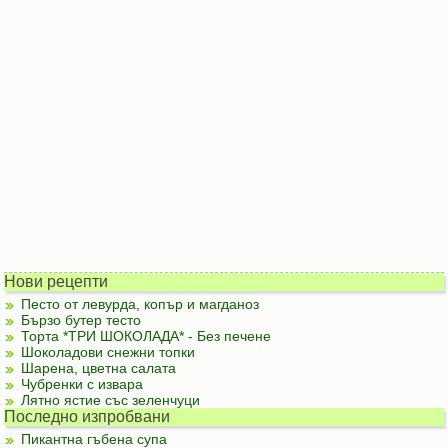
Нови рецепти
Песто от левурда, копър и магданоз
Бързо бутер тесто
Торта *ТРИ ШОКОЛАДА* - Без печене
Шоколадови снежни топки
Шарена, цветна салата
Чубренки с извара
Лятно ястие със зеленчуци
Последно изпробвани
Пикантна гъбена супа