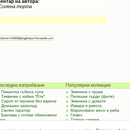
ентар на автора:
Солена торта
оследно изпробвани
Популярни колекции
Пикантна гъбена супа
Зимнина с чушки
Тиквички с кайма *Ети*
Пилешки гърди (филе)
Сироп от малини без варене
Зимнина с домати
Домашен шоколад
Извара и рикота
Смлян таратор
Мариновано месо и риба
Баклава с готови обикновени
Гювеч
ори
Топено сирене
Палачинки от тиквички
предостави пълната функционалност на сайта.
Повече информ