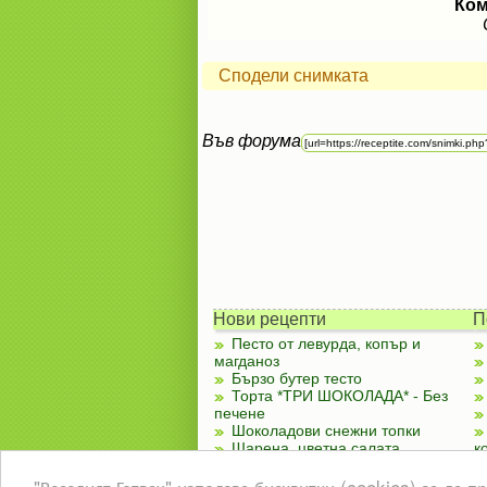
Ком
Сподели снимката
Във форума
Нови рецепти
П
Песто от левурда, копър и
магданоз
Бързо бутер тесто
Торта *ТРИ ШОКОЛАДА* - Без
печене
Шоколадови снежни топки
Шарена, цветна салата
к
Чубренки с извара
"Веселият Готвач" използва бисквитки (cookies) за да 
Лятно ястие със зеленчуци