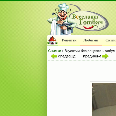
Рецепти
Любими
Сним
Снимки
› Вкусотии без рецепта › албу