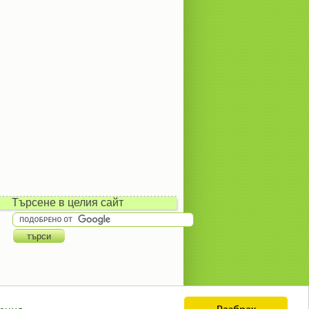
Търсене в целия сайт
Разбрах
ация