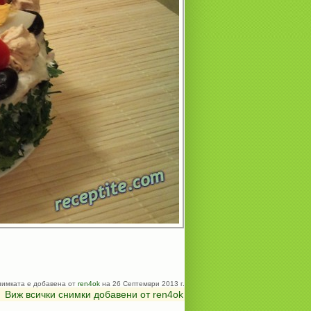
нимката е добавена от
ren4ok
на 26 Септември 2013 г.
Виж всички снимки добавени от ren4ok