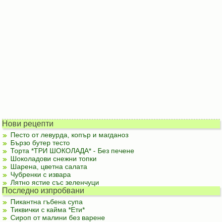
Нови рецепти
Песто от левурда, копър и магданоз
Бързо бутер тесто
Торта *ТРИ ШОКОЛАДА* - Без печене
Шоколадови снежни топки
Шарена, цветна салата
Чубренки с извара
Лятно ястие със зеленчуци
Последно изпробвани
Пикантна гъбена супа
Тиквички с кайма *Ети*
Сироп от малини без варене