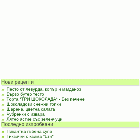
Нови рецепти
Песто от левурда, копър и магданоз
Бързо бутер тесто
Торта *ТРИ ШОКОЛАДА* - Без печене
Шоколадови снежни топки
Шарена, цветна салата
Чубренки с извара
Лятно ястие със зеленчуци
Последно изпробвани
Пикантна гъбена супа
Тиквички с кайма *Ети*