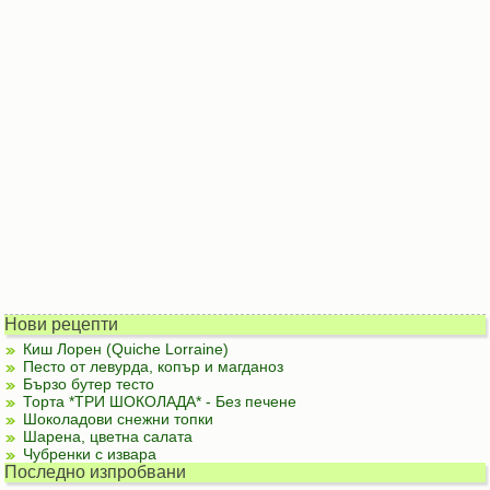
Нови рецепти
Киш Лорен (Quiche Lorraine)
Песто от левурда, копър и магданоз
Бързо бутер тесто
Торта *ТРИ ШОКОЛАДА* - Без печене
Шоколадови снежни топки
Шарена, цветна салата
Чубренки с извара
Последно изпробвани