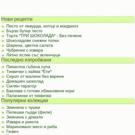
Нови рецепти
Песто от левурда, копър и магданоз
Бързо бутер тесто
Торта *ТРИ ШОКОЛАДА* - Без печене
Шоколадови снежни топки
Шарена, цветна салата
Чубренки с извара
Лятно ястие със зеленчуци
Последно изпробвани
Пикантна гъбена супа
Тиквички с кайма *Ети*
Сироп от малини без варене
Домашен шоколад
Смлян таратор
Баклава с готови обикновени кори
Палачинки от тиквички
Популярни колекции
Зимнина с чушки
Пилешки гърди (филе)
Зимнина с домати
Извара и рикота
Мариновано месо и риба
Гювеч