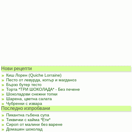
Нови рецепти
Киш Лорен (Quiche Lorraine)
Песто от левурда, копър и магданоз
Бързо бутер тесто
Торта *ТРИ ШОКОЛАДА* - Без печене
Шоколадови снежни топки
Шарена, цветна салата
Чубренки с извара
Последно изпробвани
Пикантна гъбена супа
Тиквички с кайма *Ети*
Сироп от малини без варене
Домашен шоколад