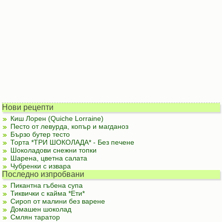
Нови рецепти
Киш Лорен (Quiche Lorraine)
Песто от левурда, копър и магданоз
Бързо бутер тесто
Торта *ТРИ ШОКОЛАДА* - Без печене
Шоколадови снежни топки
Шарена, цветна салата
Чубренки с извара
Последно изпробвани
Пикантна гъбена супа
Тиквички с кайма *Ети*
Сироп от малини без варене
Домашен шоколад
Смлян таратор