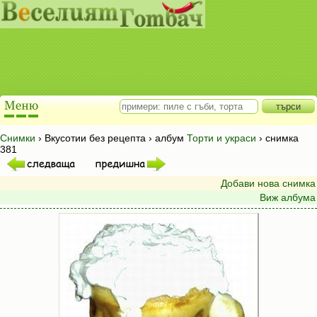
Снимки
› Вкусотии без рецепта › албум
Торти и украси
› снимка
381
Добави нова снимка
Виж албума