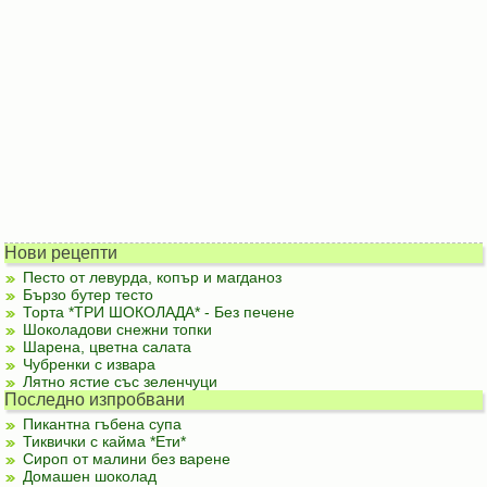
Нови рецепти
Песто от левурда, копър и магданоз
Бързо бутер тесто
Торта *ТРИ ШОКОЛАДА* - Без печене
Шоколадови снежни топки
Шарена, цветна салата
Чубренки с извара
Лятно ястие със зеленчуци
Последно изпробвани
Пикантна гъбена супа
Тиквички с кайма *Ети*
Сироп от малини без варене
Домашен шоколад