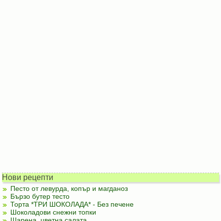
Нови рецепти
Песто от левурда, копър и магданоз
Бързо бутер тесто
Торта *ТРИ ШОКОЛАДА* - Без печене
Шоколадови снежни топки
Шарена, цветна салата