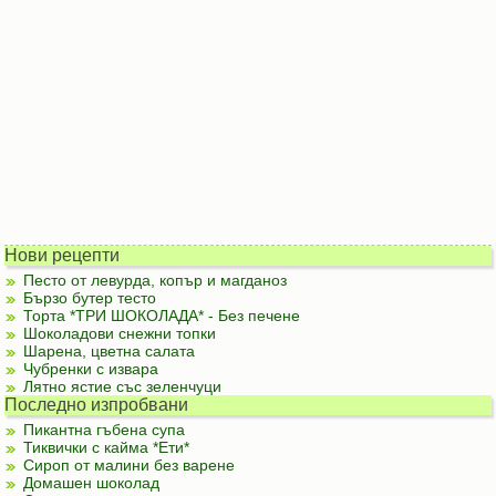
Нови рецепти
Песто от левурда, копър и магданоз
Бързо бутер тесто
Торта *ТРИ ШОКОЛАДА* - Без печене
Шоколадови снежни топки
Шарена, цветна салата
Чубренки с извара
Лятно ястие със зеленчуци
Последно изпробвани
Пикантна гъбена супа
Тиквички с кайма *Ети*
Сироп от малини без варене
Домашен шоколад