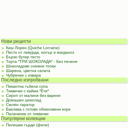
Нови рецепти
Киш Лорен (Quiche Lorraine)
Песто от левурда, копър и магданоз
Бързо бутер тесто
Торта *ТРИ ШОКОЛАДА* - Без печене
Шоколадови снежни топки
Шарена, цветна салата
Чубренки с извара
Последно изпробвани
Пикантна гъбена супа
Тиквички с кайма *Ети*
Сироп от малини без варене
Домашен шоколад
Смлян таратор
Баклава с готови обикновени кори
Палачинки от тиквички
Популярни колекции
Пилешки гърди (филе)