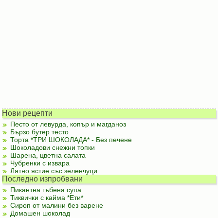
Нови рецепти
Песто от левурда, копър и магданоз
Бързо бутер тесто
Торта *ТРИ ШОКОЛАДА* - Без печене
Шоколадови снежни топки
Шарена, цветна салата
Чубренки с извара
Лятно ястие със зеленчуци
Последно изпробвани
Пикантна гъбена супа
Тиквички с кайма *Ети*
Сироп от малини без варене
Домашен шоколад