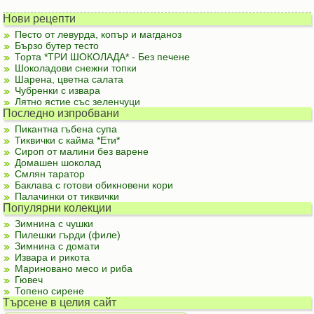
Нови рецепти
Песто от левурда, копър и магданоз
Бързо бутер тесто
Торта *ТРИ ШОКОЛАДА* - Без печене
Шоколадови снежни топки
Шарена, цветна салата
Чубренки с извара
Лятно ястие със зеленчуци
Последно изпробвани
Пикантна гъбена супа
Тиквички с кайма *Ети*
Сироп от малини без варене
Домашен шоколад
Смлян таратор
Баклава с готови обикновени кори
Палачинки от тиквички
Популярни колекции
Зимнина с чушки
Пилешки гърди (филе)
Зимнина с домати
Извара и рикота
Мариновано месо и риба
Гювеч
Топено сирене
Търсене в целия сайт