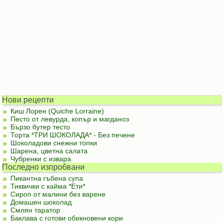
Нови рецепти
Киш Лорен (Quiche Lorraine)
Песто от левурда, копър и магданоз
Бързо бутер тесто
Торта *ТРИ ШОКОЛАДА* - Без печене
Шоколадови снежни топки
Шарена, цветна салата
Чубренки с извара
Последно изпробвани
Пикантна гъбена супа
Тиквички с кайма *Ети*
Сироп от малини без варене
Домашен шоколад
Смлян таратор
Баклава с готови обикновени кори