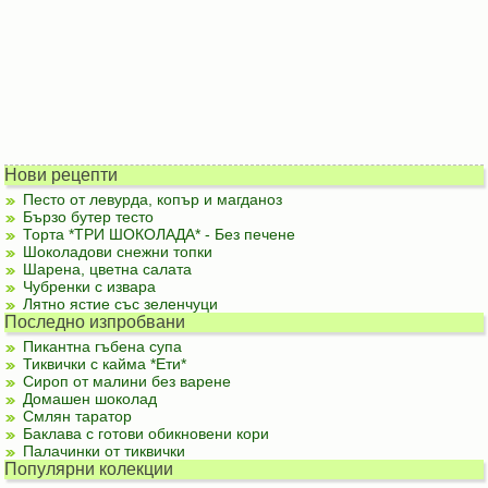
Нови рецепти
Песто от левурда, копър и магданоз
Бързо бутер тесто
Торта *ТРИ ШОКОЛАДА* - Без печене
Шоколадови снежни топки
Шарена, цветна салата
Чубренки с извара
Лятно ястие със зеленчуци
Последно изпробвани
Пикантна гъбена супа
Тиквички с кайма *Ети*
Сироп от малини без варене
Домашен шоколад
Смлян таратор
Баклава с готови обикновени кори
Палачинки от тиквички
Популярни колекции