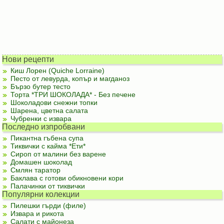
Нови рецепти
Киш Лорен (Quiche Lorraine)
Песто от левурда, копър и магданоз
Бързо бутер тесто
Торта *ТРИ ШОКОЛАДА* - Без печене
Шоколадови снежни топки
Шарена, цветна салата
Чубренки с извара
Последно изпробвани
Пикантна гъбена супа
Тиквички с кайма *Ети*
Сироп от малини без варене
Домашен шоколад
Смлян таратор
Баклава с готови обикновени кори
Палачинки от тиквички
Популярни колекции
Пилешки гърди (филе)
Извара и рикота
Салати с майонеза