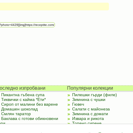
оследно изпробвани
Популярни колекции
Пикантна гъбена супа
Пилешки гърди (филе)
Тиквички с кайма *Ети*
Зимнина с чушки
Сироп от малини без варене
Гювеч
Домашен шоколад
Салати с майонеза
Смлян таратор
Зимнина с домати
Баклава с готови обикновени
Извара и рикота
ори
Топено сирене
Палачинки от тиквички