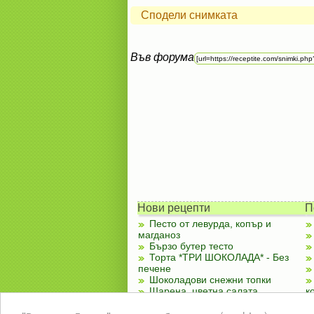
Сподели снимката
Във форума
Нови рецепти
П
Песто от левурда, копър и
магданоз
Бързо бутер тесто
Торта *ТРИ ШОКОЛАДА* - Без
печене
Шоколадови снежни топки
Шарена, цветна салата
к
Чубренки с извара
Лятно ястие със зеленчуци