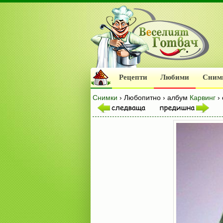
Рецепти
Любими
Сним
Снимки
› Любопитно › албум
Карвинг
› 