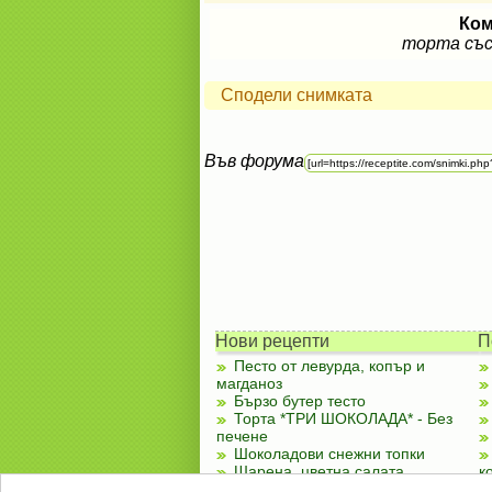
Ком
торта със
Сподели снимката
Във форума
Нови рецепти
П
Песто от левурда, копър и
магданоз
Бързо бутер тесто
Торта *ТРИ ШОКОЛАДА* - Без
печене
Шоколадови снежни топки
Шарена, цветна салата
к
Чубренки с извара