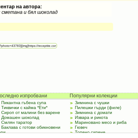
ентар на автора:
 сметана и бял шоколад
оследно изпробвани
Популярни колекции
Пикантна гъбена супа
Зимнина с чушки
Тиквички с кайма *Ети*
Пилешки гърди (филе)
Сироп от малини без варене
Зимнина с домати
Домашен шоколад
Извара и рикота
Смлян таратор
Мариновано месо и риба
Баклава с готови обикновени
Гювеч
ори
Топено сирене
Палачинки от тиквички