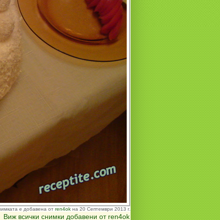
нимката е добавена от
ren4ok
на 20 Септември 2013 г.
Виж всички снимки добавени от ren4ok