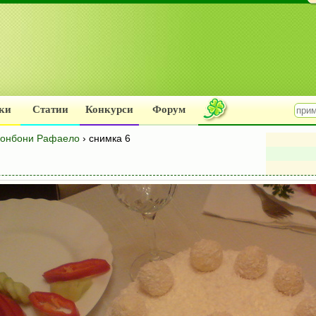
ки
Статии
Конкурси
Форум
 бонбони Рафаело
› снимка 6