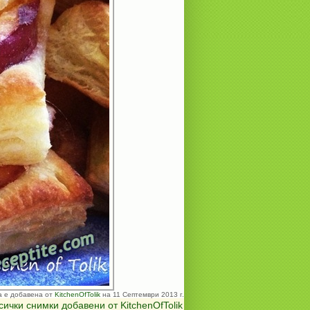
а е добавена от
KitchenOfTolik
на 11 Септември 2013 г.
сички снимки добавени от KitchenOfTolik