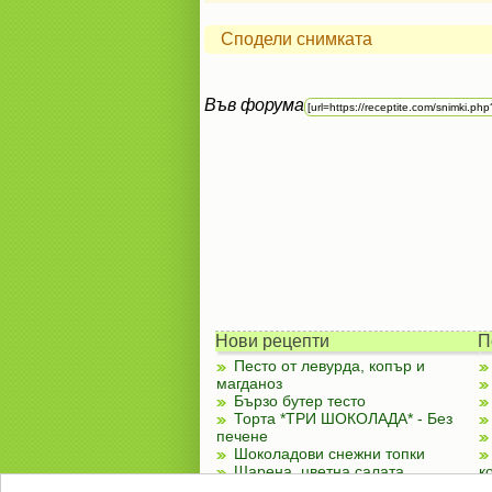
Сподели снимката
Във форума
Нови рецепти
П
Песто от левурда, копър и
магданоз
Бързо бутер тесто
Торта *ТРИ ШОКОЛАДА* - Без
печене
Шоколадови снежни топки
Шарена, цветна салата
к
Чубренки с извара