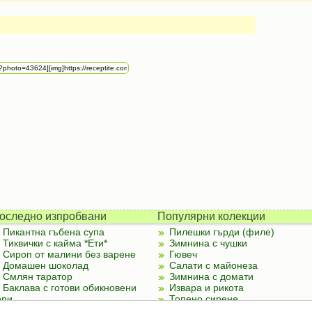
оследно изпробвани
Популярни колекции
Пикантна гъбена супа
Пилешки гърди (филе)
Тиквички с кайма *Ети*
Зимнина с чушки
Сироп от малини без варене
Гювеч
Домашен шоколад
Салати с майонеза
Смлян таратор
Зимнина с домати
Баклава с готови обикновени
Извара и рикота
ори
Топено сирене
Палачинки от тиквички