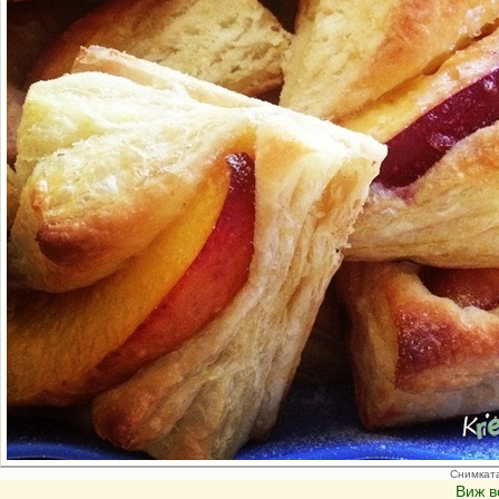
Снимкат
Виж в