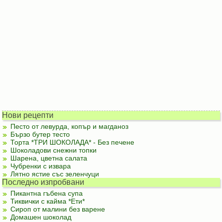
Нови рецепти
Песто от левурда, копър и магданоз
Бързо бутер тесто
Торта *ТРИ ШОКОЛАДА* - Без печене
Шоколадови снежни топки
Шарена, цветна салата
Чубренки с извара
Лятно ястие със зеленчуци
Последно изпробвани
Пикантна гъбена супа
Тиквички с кайма *Ети*
Сироп от малини без варене
Домашен шоколад