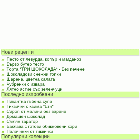
Нови рецепти
Песто от левурда, копър и магданоз
Бързо бутер тесто
Торта *ТРИ ШОКОЛАДА* - Без печене
Шоколадови снежни топки
Шарена, цветна салата
Чубренки с извара
Лятно ястие със зеленчуци
Последно изпробвани
Пикантна гъбена супа
Тиквички с кайма *Ети*
Сироп от малини без варене
Домашен шоколад
Смлян таратор
Баклава с готови обикновени кори
Палачинки от тиквички
Популярни колекции