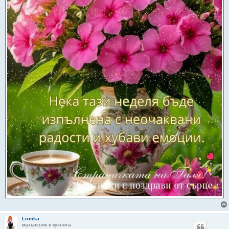
Lirinka
магьосник в кухнята