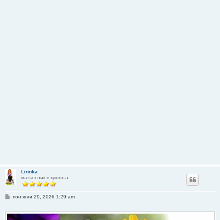
Lirinka
магьосник в кухнята
М
пон юни 29, 2026 1:29 am
н
е
н
и