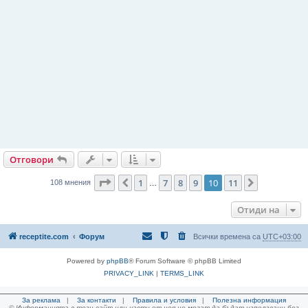
Отговори
Страница
10
от
11
1
7
8
9
10
11
Предишна
Следваща
108 мнения
…
Отиди на
receptite.com
Форум
Всички времена са
UTC+03:00
Powered by
phpBB
® Forum Software © phpBB Limited
PRIVACY_LINK
|
TERMS_LINK
За реклама
|
За контакти
|
Правила и условия
|
Полезна информация
© Информацията в този сайт или части от нея не могат да бъдат използвани без