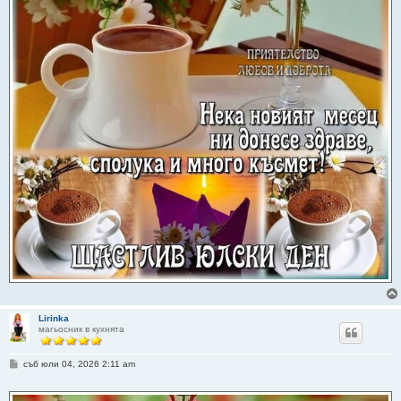
Lirinka
магьосник в кухнята
М
съб юли 04, 2026 2:11 am
н
е
н