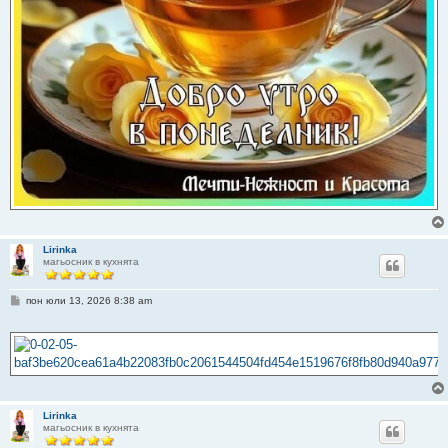
Lirinka
магьосник в кухнята
М
пон юли 13, 2026 8:38 am
н
е
н
и
е
Lirinka
магьосник в кухнята