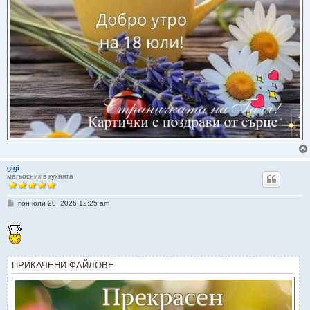
gigi
магьосник в кухнята
М
пон юли 20, 2026 12:25 am
н
е
н
и
е
ПРИКАЧЕНИ ФАЙЛОВЕ