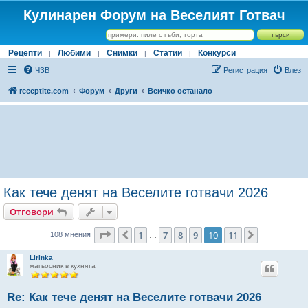
Кулинарен Форум на Веселият Готвач
Рецепти
Любими
Снимки
Статии
Конкурси
|
|
|
|
ЧЗВ
Регистрация
Влез
receptite.com
Форум
Други
Всичко останало
Как тече денят на Веселите готвачи 2026
Отговори
Страница
10
от
11
1
7
8
9
10
11
Предишна
Следваща
108 мнения
…
Lirinka
магьосник в кухнята
Re: Как тече денят на Веселите готвачи 2026