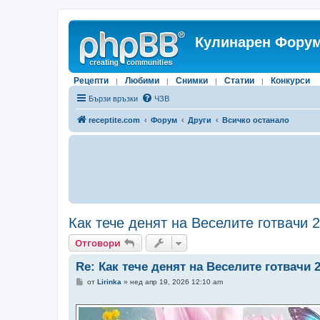
Кулинарен Форум
Рецепти
Любими
Снимки
Статии
Конкурси
|
|
|
|
Бързи връзки
ЧЗВ
receptite.com
Форум
Други
Всичко останало
Как тече денят на Веселите готвачи 
Отговори
Re: Как тече денят на Веселите готвачи 
М
от
Lirinka
»
нед апр 19, 2026 12:10 am
н
е
н
и