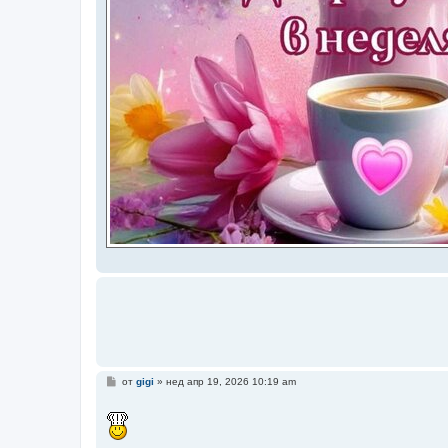
М
от
gigi
»
нед апр 19, 2026 10:19 am
н
е
н
и
е