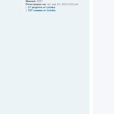
Мнения:
2057
Регистриран на:
чет апр 12, 2012 5:02 pm
::
17 рецепти от Lirinka
::
727 снимки от Lirinka