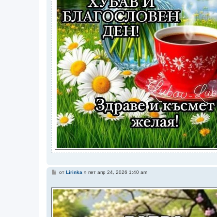
М
от
Lirinka
»
пет апр 24, 2026 1:40 am
н
е
н
и
е