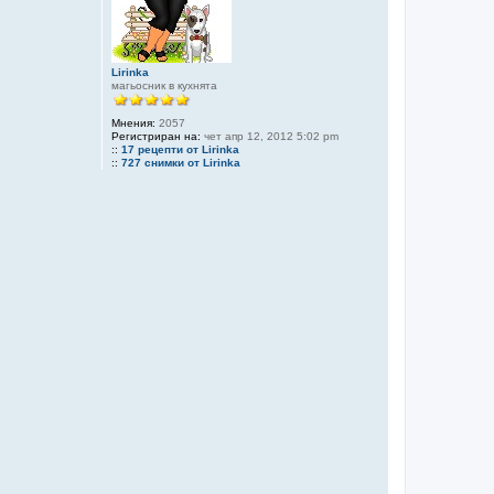
Lirinka
магьосник в кухнята
Мнения:
2057
Регистриран на:
чет апр 12, 2012 5:02 pm
::
17 рецепти от Lirinka
::
727 снимки от Lirinka