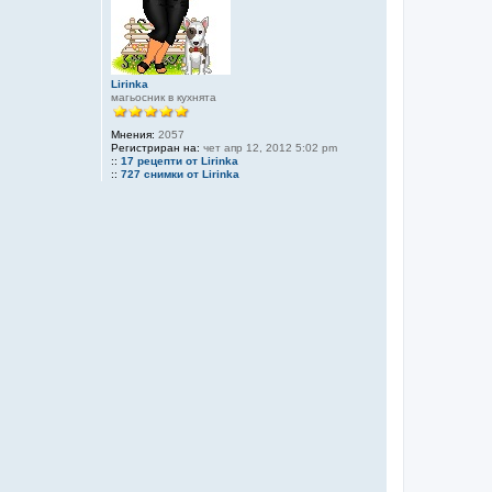
Lirinka
магьосник в кухнята
Мнения:
2057
Регистриран на:
чет апр 12, 2012 5:02 pm
::
17 рецепти от Lirinka
::
727 снимки от Lirinka