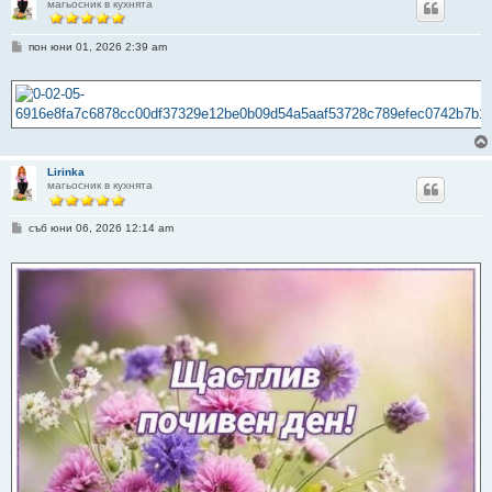
магьосник в кухнята
М
пон юни 01, 2026 2:39 am
н
е
н
и
е
Lirinka
магьосник в кухнята
М
съб юни 06, 2026 12:14 am
н
е
н
и
е