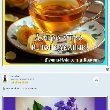
Lirinka
магьосник в кухнята
М
пон май 18, 2026 2:19 am
н
е
н
и
е