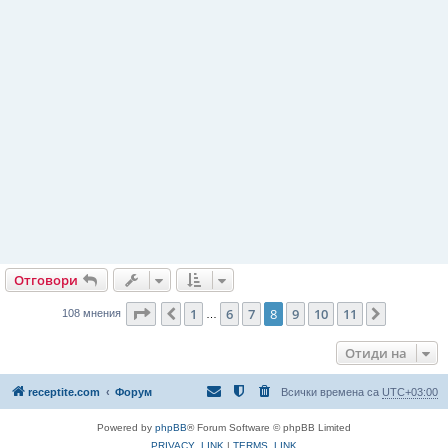
Отговори
Страница
8
от
11
1
6
7
8
9
10
11
Предишна
Следващ
108 мнения
…
Отиди на
receptite.com
Форум
Всички времена са
UTC+03:00
Powered by
phpBB
® Forum Software © phpBB Limited
PRIVACY_LINK
|
TERMS_LINK