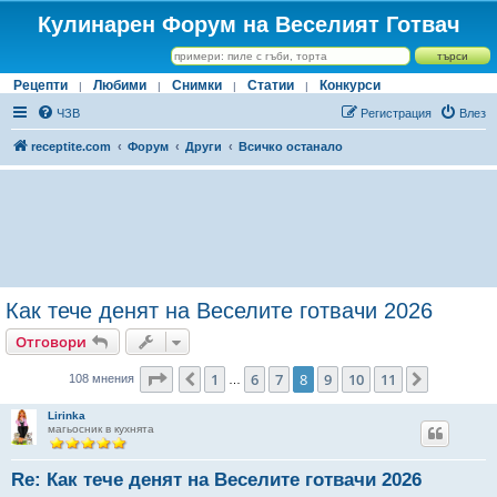
Кулинарен Форум на Веселият Готвач
Рецепти
Любими
Снимки
Статии
Конкурси
|
|
|
|
ЧЗВ
Регистрация
Влез
receptite.com
Форум
Други
Всичко останало
Как тече денят на Веселите готвачи 2026
Отговори
Страница
8
от
11
1
6
7
8
9
10
11
Предишна
Следващ
108 мнения
…
Lirinka
магьосник в кухнята
Re: Как тече денят на Веселите готвачи 2026