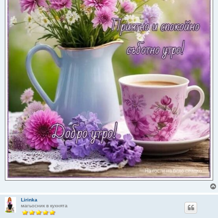
Lirinka
магьосник в кухнята