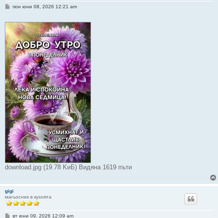
М
пон юни 08, 2026 12:21 am
н
е
н
и
е
download.jpg (19.78 KиБ) Видяна 1619 пъти
gigi
магьосник в кухнята
М
вт юни 09, 2026 12:09 am