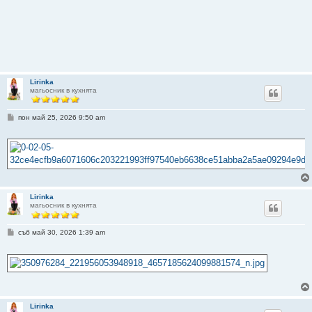
Lirinka
магьосник в кухнята
М
пон май 25, 2026 9:50 am
н
е
н
и
е
Lirinka
магьосник в кухнята
М
съб май 30, 2026 1:39 am
н
е
н
и
е
Lirinka