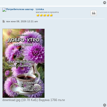
Lirinka
магьосник в кухнята
М
пон юни 08, 2026 12:21 am
н
е
н
и
е
download.jpg (19.78 KиБ) Видяна 1766 пъти