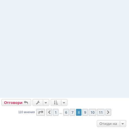
Отговори
Страница
8
от
11
1
6
7
8
9
10
11
Предишна
Следващ
110 мнения
…
Отиди на